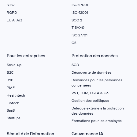
NIS2
ISO 27001
RGPD
ISO 42001
EU AI Act
SOC 2
TISAX®
ISO 27701
C5
Pour les entreprises
Protection des données
Scale-up
SGD
B2C
Découverte de données
B2B
Demandes pour les personnes
concernées
PME
VVT, TOM, DSFA & Co.
Healthtech
Gestion des politiques
Fintech
Délégué externe à la protection
SaaS
des données
Startups
Formations pour les employés
Sécurité de l'information
Gouvernance IA