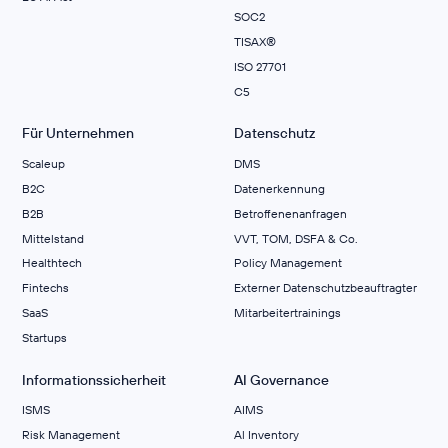
SOC2
TISAX®
ISO 27701
C5
Für Unternehmen
Datenschutz
Scaleup
DMS
B2C
Datenerkennung
B2B
Betroffenenanfragen
Mittelstand
VVT, TOM, DSFA & Co.
Healthtech
Policy Management
Fintechs
Externer Datenschutzbeauftragter
SaaS
Mitarbeitertrainings
Startups
Informationssicherheit
AI Governance
ISMS
AIMS
Risk Management
Al Inventory