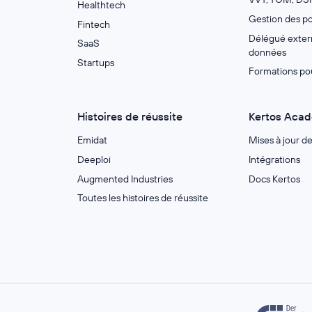
Healthtech
Gestion des po
Fintech
Délégué extern
SaaS
données
Startups
Formations po
Histoires de réussite
Kertos Aca
Emidat
Mises à jour d
Deeploi
Intégrations
Augmented Industries
Docs Kertos
Toutes les histoires de réussite