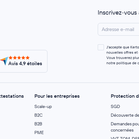
Inscrivez-vous
J'accepte que Kert
nouvelles offres et
Vous trouverez plus
Avis 4,9 étoiles
notre
politique de c
ttestations
Pour les entreprises
Protection 
Scale-up
SGD
B2C
Découverte d
B2B
Demandes pour
concernées
PME
VVT, TOM, DSF