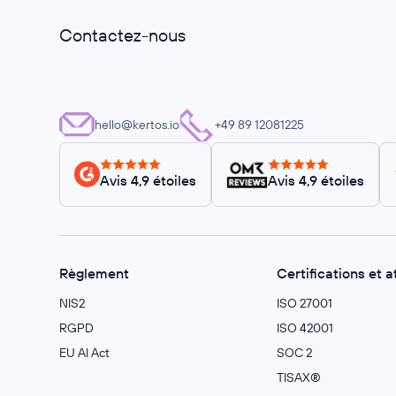
Contactez-nous
hello@kertos.io
+49 89 12081225
Avis 4,9 étoiles
Avis 4,9 étoiles
Règlement
Certifications et a
NIS2
ISO 27001
RGPD
ISO 42001
EU AI Act
SOC 2
TISAX®