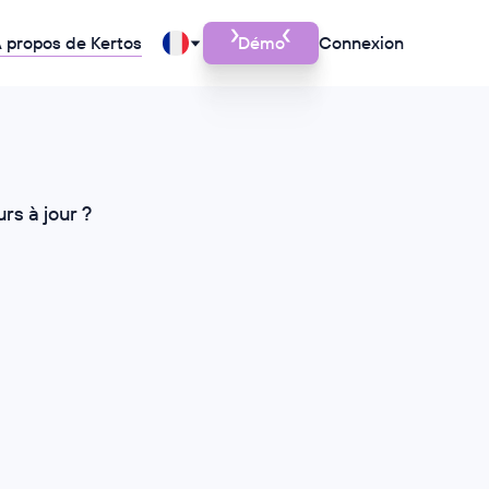
 propos de Kertos
Démo
Connexion
s à jour ?