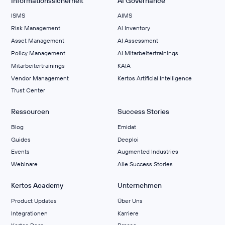
Informationssicherheit
AI Governance
ISMS
AIMS
Risk Management
Al Inventory
Asset Management
AI Assessment
Policy Management
AI Mitarbeitertrainings
Mitarbeitertrainings
KAIA
Vendor Management
Kertos Artificial Intelligence
Trust Center
Ressourcen
Success Stories
Blog
Emidat
Guides
Deeploi
Events
Augmented Industries
Webinare
Alle Success Stories
Kertos Academy
Unternehmen
Product Updates
Über Uns
Integrationen
Karriere