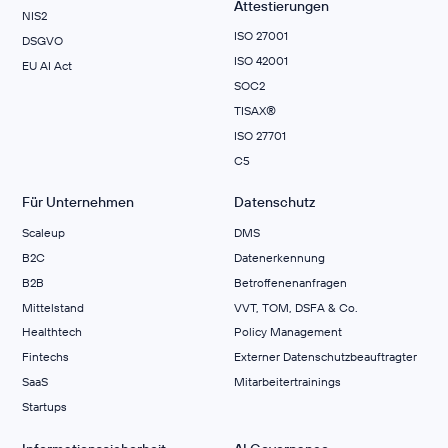
Attestierungen
NIS2
ISO 27001
DSGVO
ISO 42001
EU AI Act
SOC2
TISAX®
ISO 27701
C5
Für Unternehmen
Datenschutz
Scaleup
DMS
B2C
Datenerkennung
B2B
Betroffenenanfragen
Mittelstand
VVT, TOM, DSFA & Co.
Healthtech
Policy Management
Fintechs
Externer Datenschutzbeauftragter
SaaS
Mitarbeitertrainings
Startups