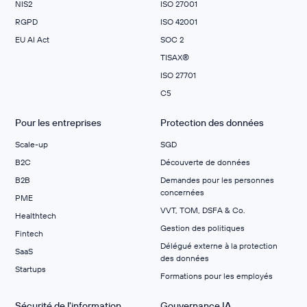
NIS2
ISO 27001
RGPD
ISO 42001
EU AI Act
SOC 2
TISAX®
ISO 27701
C5
Pour les entreprises
Protection des données
Scale-up
SGD
B2C
Découverte de données
B2B
Demandes pour les personnes
concernées
PME
VVT, TOM, DSFA & Co.
Healthtech
Gestion des politiques
Fintech
Délégué externe à la protection
SaaS
des données
Startups
Formations pour les employés
Sécurité de l'information
Gouvernance IA