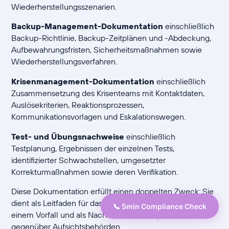
Wiederherstellungsszenarien.
Backup-Management-Dokumentation
einschließlich
Backup-Richtlinie, Backup-Zeitplänen und -Abdeckung,
Aufbewahrungsfristen, Sicherheitsmaßnahmen sowie
Wiederherstellungsverfahren.
Krisenmanagement-Dokumentation
einschließlich
Zusammensetzung des Krisenteams mit Kontaktdaten,
Auslösekriterien, Reaktionsprozessen,
Kommunikationsvorlagen und Eskalationswegen.
Test- und Übungsnachweise
einschließlich
Testplanung, Ergebnissen der einzelnen Tests,
identifizierter Schwachstellen, umgesetzter
Korrekturmaßnahmen sowie deren Verifikation.
Diese Dokumentation erfüllt einen doppelten Zweck: Sie
dient als Leitfaden für das tatsächliche Vorgehen bei
📞 5min Compliance Check
einem Vorfall und als Nachweis der Compliance
gegenüber Aufsichtsbehörden.