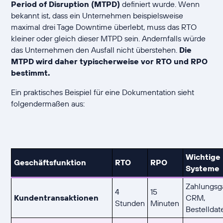
Period of Disruption (MTPD)
definiert wurde. Wenn
bekannt ist, dass ein Unternehmen beispielsweise
maximal drei Tage Downtime überlebt, muss das RTO
kleiner oder gleich dieser MTPD sein. Andernfalls würde
das Unternehmen den Ausfall nicht überstehen.
Die
MTPD wird daher typischerweise vor RTO und RPO
bestimmt.
Ein praktisches Beispiel für eine Dokumentation sieht
folgendermaßen aus:
Wichtige
Geschäftsfunktion
RTO
RPO
Systeme
Zahlungsg
4
15
Kundentransaktionen
CRM,
Stunden
Minuten
Bestellda