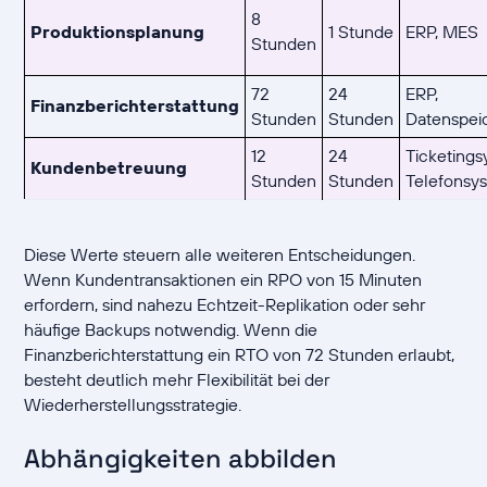
8
Produktionsplanung
1 Stunde
ERP, MES
Stunden
72
24
ERP,
Finanzberichterstattung
Stunden
Stunden
Datenspei
12
24
Ticketings
Kundenbetreuung
Stunden
Stunden
Telefonsy
Diese Werte steuern alle weiteren Entscheidungen.
Wenn Kundentransaktionen ein RPO von 15 Minuten
erfordern, sind nahezu Echtzeit-Replikation oder sehr
häufige Backups notwendig. Wenn die
Finanzberichterstattung ein RTO von 72 Stunden erlaubt,
besteht deutlich mehr Flexibilität bei der
Wiederherstellungsstrategie.
Abhängigkeiten abbilden