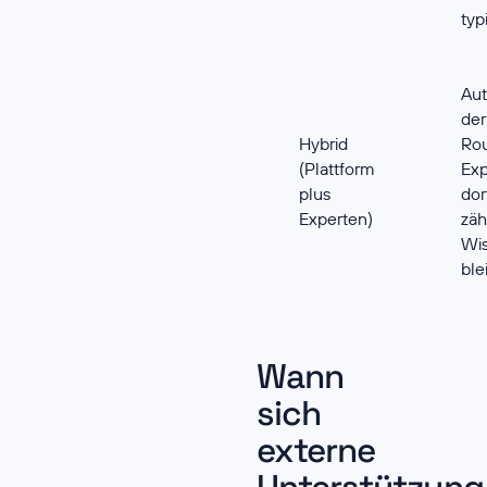
typ
Aut
der
Hybrid
Rou
(Plattform
Ex
plus
dor
Experten)
zäh
Wi
ble
Wann
sich
externe