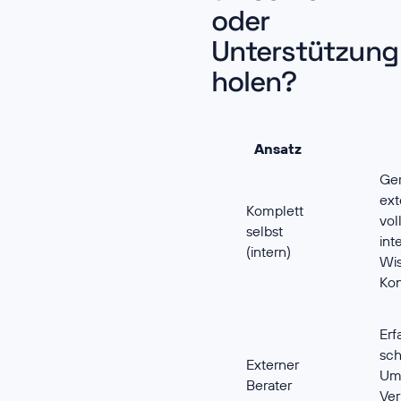
oder
Unterstützung
holen?
Ansatz
Ger
ext
Komplett
vol
selbst
int
(intern)
Wis
Kon
Erf
sch
Externer
Um
Berater
Ve