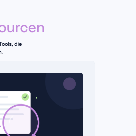
ourcen
ools, die
n.