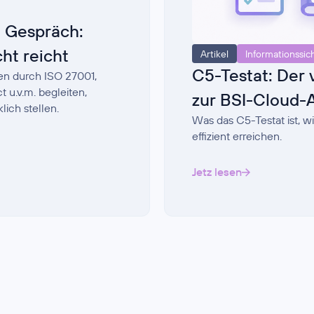
 Gespräch:
ht reicht
Artikel
Informationssic
C5-Testat: Der 
en durch ISO 27001,
u.v.m. begleiten,
zur BSI-Cloud-
lich stellen.
Was das C5-Testat ist, wi
effizient erreichen.
Jetz lesen