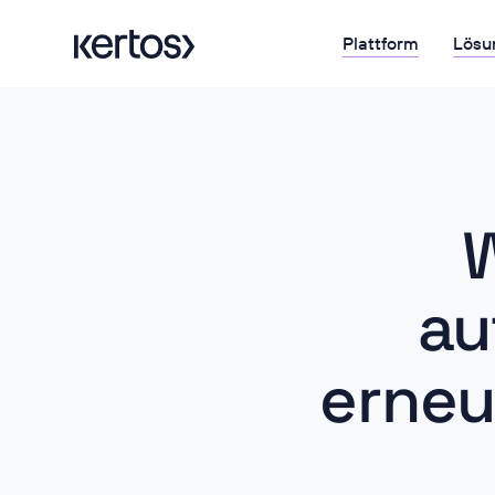
Plattform
Lösu
W
au
erneu