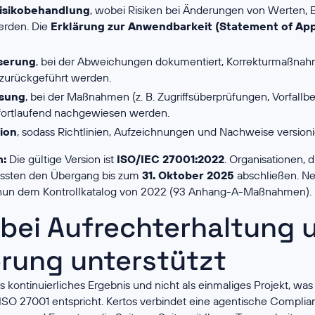
isikobehandlung
, wobei Risiken bei Änderungen von Werten
erden. Die
Erklärung zur Anwendbarkeit (Statement of Appl
sserung
, bei der Abweichungen dokumentiert, Korrekturmaßnah
 zurückgeführt werden.
sung
, bei der Maßnahmen (z. B. Zugriffsüberprüfungen, Vorfallb
ortlaufend nachgewiesen werden.
ion
, sodass Richtlinien, Aufzeichnungen und Nachweise versionie
m:
Die gültige Version ist
ISO/IEC 27001:2022
. Organisationen, 
mussten den Übergang bis zum
31. Oktober 2025
abschließen. N
r nun dem Kontrollkatalog von 2022 (93 Anhang-A-Maßnahmen).
 bei Aufrechterhaltung 
erung unterstützt
s kontinuierliches Ergebnis und nicht als einmaliges Projekt, w
ISO 27001 entspricht. Kertos verbindet eine agentische Complia