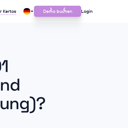
r Kertos
Demo buchen
Login
01
und
rung)?