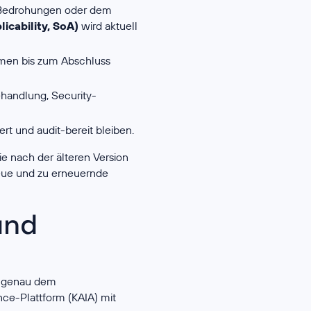
, Bedrohungen oder dem
icability, SoA)
wird aktuell
men bis zum Abschluss
ehandlung, Security-
rt und audit-bereit bleiben.
die nach der älteren Version
eue und zu erneuernde
und
as genau dem
nce-Plattform (KAIA) mit