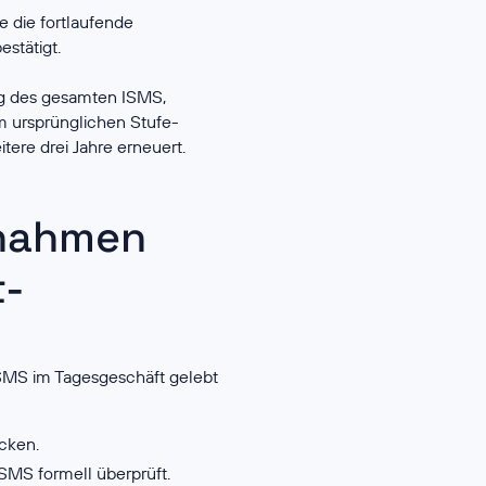
ie die fortlaufende
stätigt.
g des gesamten ISMS,
em ursprünglichen Stufe-
itere drei Jahre erneuert.
ßnahmen
t-
 ISMS im Tagesgeschäft gelebt
cken.
ISMS formell überprüft.