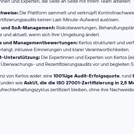
innen und Experten, die Seite an Seite mit Ihrem Team arbeiten:
chweise:
Die Plattform sammelt und verknüpft Kontrollnachweise
ifizierungsaudits keinen Last-Minute-Aufwand auslösen.
o- und SoA-Management:
Risikobewertungen, Behandlungspläne
e und aktuell, wenn sich Ihre Umgebung ändert.
its und Managementbewertungen:
Kertos strukturiert und ve
langt, inklusive Erinnerungen und klarer Verantwortlichkeiten.
t-Unterstützung:
Die Expertinnen und Experten von Kertos (ei
 Überwachungs- und Rezertifizierungsaudits vor und begleiten 
anz von Kertos wider: eine
100%ige Audit-Erfolgsquote
, rund
Kunden wie
AskUI, die die ISO 27001-Zertifizierung in 2,5
echterhaltungszyklus zertifiziert bleiben, ohne ihre Nachweisb