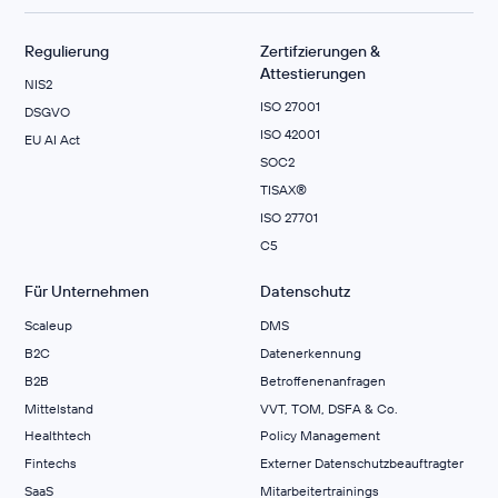
Regulierung
Zertifzierungen &
Attestierungen
NIS2
ISO 27001
DSGVO
ISO 42001
EU AI Act
SOC2
TISAX®
ISO 27701
C5
Für Unternehmen
Datenschutz
Scaleup
DMS
B2C
Datenerkennung
B2B
Betroffenenanfragen
Mittelstand
VVT, TOM, DSFA & Co.
Healthtech
Policy Management
Fintechs
Externer Datenschutzbeauftragter
SaaS
Mitarbeitertrainings