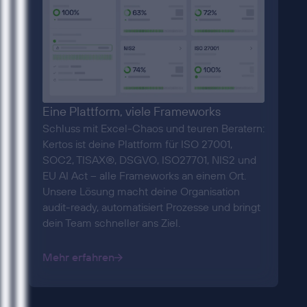
Eine Plattform, viele Frameworks
Schluss mit Excel-Chaos und teuren Beratern:
Kertos ist deine Plattform für ISO 27001,
SOC2, TISAX®, DSGVO, ISO27701, NIS2 und
EU AI Act – alle Frameworks an einem Ort.
Unsere Lösung macht deine Organisation
audit-ready, automatisiert Prozesse und bringt
dein Team schneller ans Ziel.
Mehr erfahren