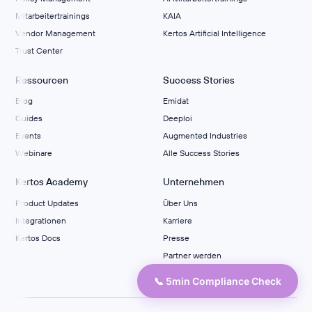
Mitarbeitertrainings
KAIA
Vendor Management
Kertos Artificial Intelligence
Trust Center
Ressourcen
Success Stories
Blog
Emidat
Guides
Deeploi
Events
Augmented Industries
Webinare
Alle Success Stories
Kertos Academy
Unternehmen
Product Updates
Über Uns
Integrationen
Karriere
Kertos Docs
Presse
Partner werden
Kontakt
📞 5min Compliance Check