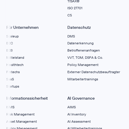
TISAX®
ISO 27701
C5
Für Unternehmen
Datenschutz
Scaleup
DMS
B2C
Datenerkennung
B2B
Betroffenenanfragen
Mittelstand
VVT, TOM, DSFA & Co.
Healthtech
Policy Management
Fintechs
Externer Datenschutzbeauftragter
SaaS
Mitarbeitertrainings
Startups
Informationssicherheit
AI Governance
ISMS
AIMS
Risk Management
Al Inventory
Asset Management
AI Assessment
Policy Management
AI Mitarbeitertrainings