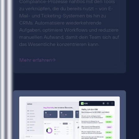
Compliance-Prozesse nahtlos mit den Tools
zu verknüpfen, die du bereits nutzt – von E-
Mail- und Ticketing-Systemen bis hin zu
CRMs. Automatisiere wiederkehrende
Aufgaben, optimiere Workflows und reduziere
manuellen Aufwand, damit dein Team sich auf
das Wesentliche konzentrieren kann.
Mehr erfahren