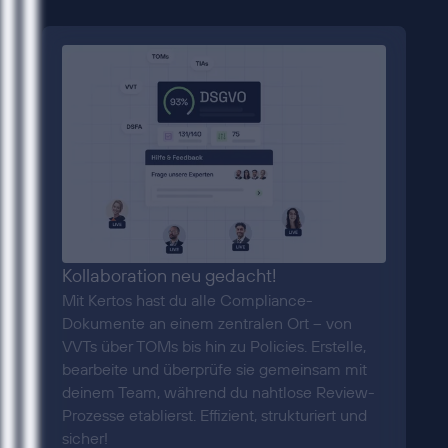
Kollaboration neu gedacht!
Mit Kertos hast du alle Compliance-
Dokumente an einem zentralen Ort – von
VVTs über TOMs bis hin zu Policies. Erstelle,
bearbeite und überprüfe sie gemeinsam mit
deinem Team, während du nahtlose Review-
Prozesse etablierst. Effizient, strukturiert und
sicher!