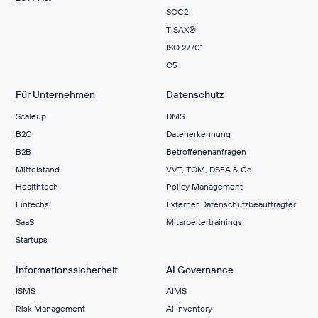
SOC2
TISAX®
ISO 27701
C5
Für Unternehmen
Datenschutz
Scaleup
DMS
B2C
Datenerkennung
B2B
Betroffenenanfragen
Mittelstand
VVT, TOM, DSFA & Co.
Healthtech
Policy Management
Fintechs
Externer Datenschutzbeauftragter
SaaS
Mitarbeitertrainings
Startups
Informationssicherheit
AI Governance
ISMS
AIMS
Risk Management
Al Inventory