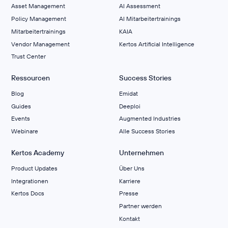
Asset Management
AI Assessment
Policy Management
AI Mitarbeitertrainings
Mitarbeitertrainings
KAIA
Vendor Management
Kertos Artificial Intelligence
Trust Center
Ressourcen
Success Stories
Blog
Emidat
Guides
Deeploi
Events
Augmented Industries
Webinare
Alle Success Stories
Kertos Academy
Unternehmen
Product Updates
Über Uns
Integrationen
Karriere
Kertos Docs
Presse
Partner werden
Kontakt