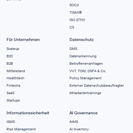
SOC2
TISAX®
ISO 27701
C5
Für Unternehmen
Datenschutz
Scaleup
DMS
B2C
Datenerkennung
B2B
Betroffenenanfragen
Mittelstand
VVT, TOM, DSFA & Co.
Healthtech
Policy Management
Fintechs
Externer Datenschutzbeauftragter
SaaS
Mitarbeitertrainings
Startups
Informationssicherheit
AI Governance
ISMS
AIMS
Risk Management
Al Inventory