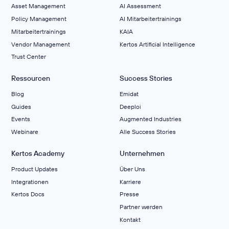
Asset Management
AI Assessment
Policy Management
AI Mitarbeitertrainings
Mitarbeitertrainings
KAIA
Vendor Management
Kertos Artificial Intelligence
Trust Center
Ressourcen
Success Stories
Blog
Emidat
Guides
Deeploi
Events
Augmented Industries
Webinare
Alle Success Stories
Kertos Academy
Unternehmen
Product Updates
Über Uns
Integrationen
Karriere
Kertos Docs
Presse
Partner werden
Kontakt