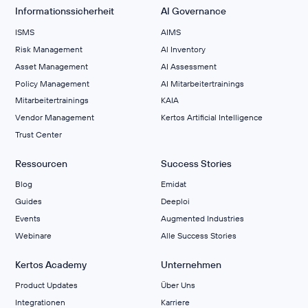
Informationssicherheit
AI Governance
ISMS
AIMS
Risk Management
Al Inventory
Asset Management
AI Assessment
Policy Management
AI Mitarbeitertrainings
Mitarbeitertrainings
KAIA
Vendor Management
Kertos Artificial Intelligence
Trust Center
Ressourcen
Success Stories
Blog
Emidat
Guides
Deeploi
Events
Augmented Industries
Webinare
Alle Success Stories
Kertos Academy
Unternehmen
Product Updates
Über Uns
Integrationen
Karriere