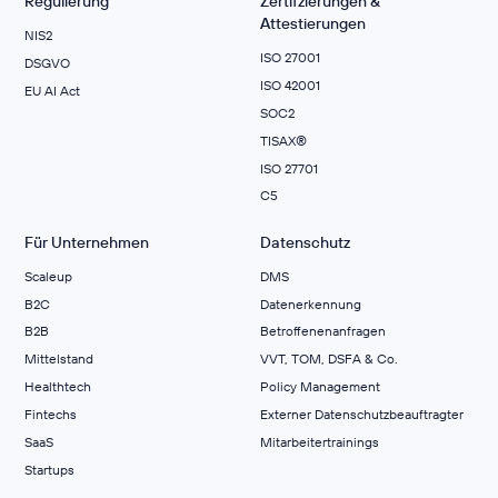
Regulierung
Zertifzierungen &
Attestierungen
NIS2
ISO 27001
DSGVO
ISO 42001
EU AI Act
SOC2
TISAX®
ISO 27701
C5
Für Unternehmen
Datenschutz
Scaleup
DMS
B2C
Datenerkennung
B2B
Betroffenenanfragen
Mittelstand
VVT, TOM, DSFA & Co.
Healthtech
Policy Management
Fintechs
Externer Datenschutzbeauftragter
SaaS
Mitarbeitertrainings
Startups