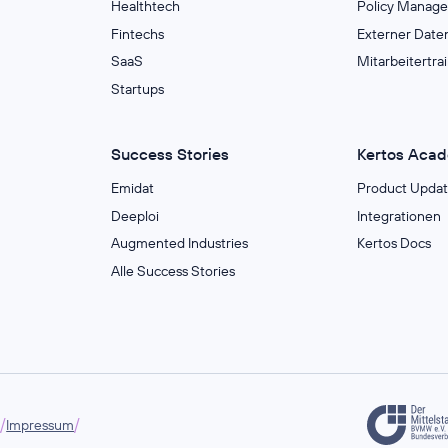
Healthtech
Policy Manag
Fintechs
Externer Date
SaaS
Mitarbeitertra
Startups
Success Stories
Kertos Aca
Emidat
Product Updat
Deeploi
Integrationen
Augmented Industries
Kertos Docs
Alle Success Stories
/
/
g
Impressum