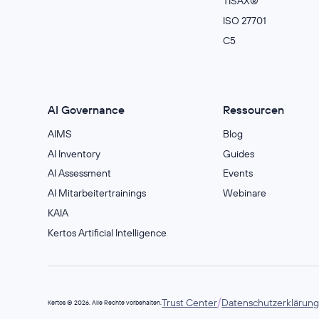
TISAX®
ISO 27701
C5
AI Governance
Ressourcen
AIMS
Blog
Al Inventory
Guides
AI Assessment
Events
AI Mitarbeitertrainings
Webinare
KAIA
Kertos Artificial Intelligence
/
Trust Center
Datenschutzerklärun
Kertos © 2026. Alle Rechte vorbehalten.