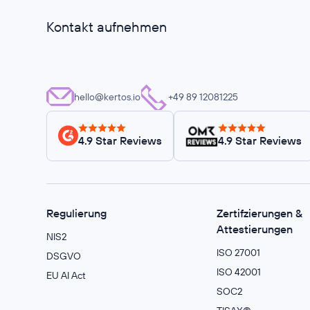
Kontakt aufnehmen
hello@kertos.io
+49 89 12081225
4.9 Star Reviews
4.9 Star Reviews
Regulierung
Zertifzierungen &
Attestierungen
NIS2
ISO 27001
DSGVO
ISO 42001
EU AI Act
SOC2