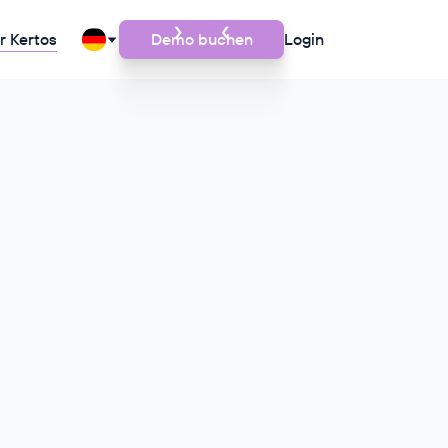
r Kertos
Demo buchen
Login