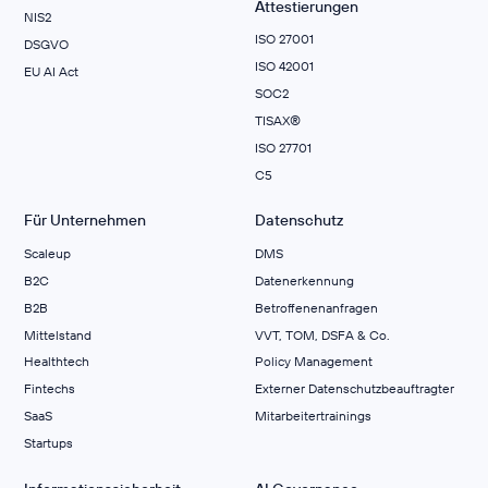
Attestierungen
NIS2
ISO 27001
DSGVO
ISO 42001
EU AI Act
SOC2
TISAX®
ISO 27701
C5
Für Unternehmen
Datenschutz
Scaleup
DMS
B2C
Datenerkennung
B2B
Betroffenenanfragen
Mittelstand
VVT, TOM, DSFA & Co.
Healthtech
Policy Management
Fintechs
Externer Datenschutzbeauftragter
SaaS
Mitarbeitertrainings
Startups