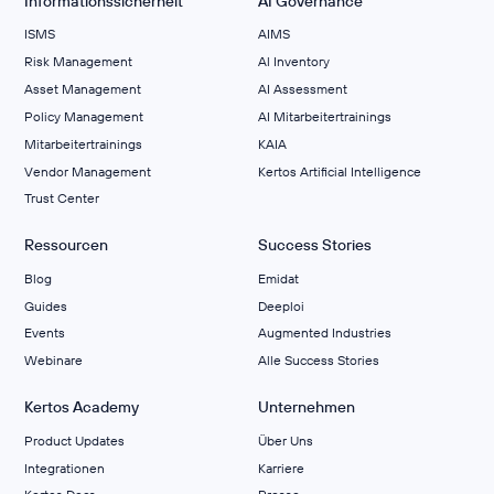
Informationssicherheit
AI Governance
ISMS
AIMS
Risk Management
Al Inventory
Asset Management
AI Assessment
Policy Management
AI Mitarbeitertrainings
Mitarbeitertrainings
KAIA
Vendor Management
Kertos Artificial Intelligence
Trust Center
Ressourcen
Success Stories
Blog
Emidat
Guides
Deeploi
Events
Augmented Industries
Webinare
Alle Success Stories
Kertos Academy
Unternehmen
Product Updates
Über Uns
Integrationen
Karriere