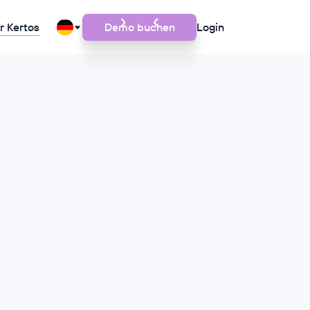
r Kertos
Demo buchen
Login