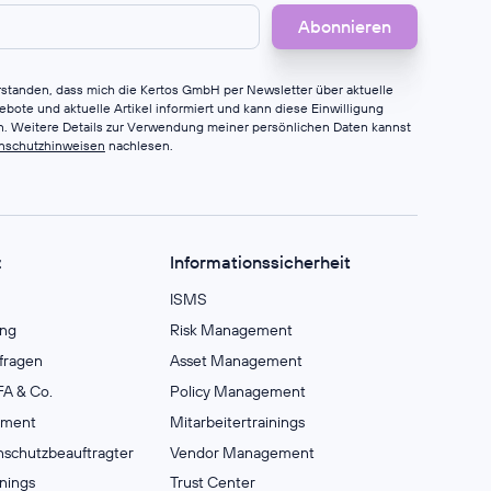
erstanden, dass mich die Kertos GmbH per Newsletter über aktuelle
bote und aktuelle Artikel informiert und kann diese Einwilligung
en. Weitere Details zur Verwendung meiner persönlichen Daten kannst
nschutzhinweisen
nachlesen.
z
Informationssicherheit
ISMS
ng
Risk Management
fragen
Asset Management
A & Co.
Policy Management
ement
Mitarbeitertrainings
nschutzbeauftragter
Vendor Management
inings
Trust Center