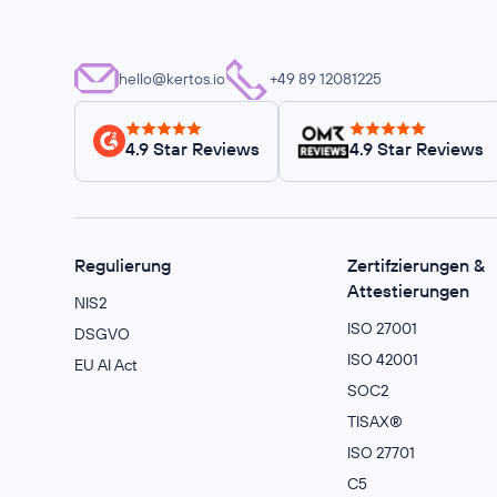
hello@kertos.io
+49 89 12081225
4.9 Star Reviews
4.9 Star Reviews
Regulierung
Zertifzierungen &
Attestierungen
NIS2
ISO 27001
DSGVO
ISO 42001
EU AI Act
SOC2
TISAX®
ISO 27701
C5