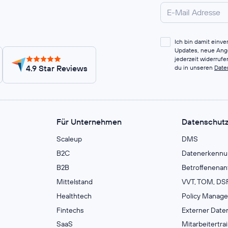
Ich bin damit einv
Updates, neue Ange
jederzeit widerruf
4.9 Star Reviews
du in unseren
Date
Für Unternehmen
Datenschut
Scaleup
DMS
B2C
Datenerkennu
B2B
Betroffenenan
Mittelstand
VVT, TOM, DSF
Healthtech
Policy Manag
Fintechs
Externer Date
SaaS
Mitarbeitertra