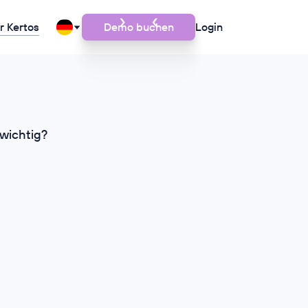
r Kertos
Demo buchen
Login
wichtig?