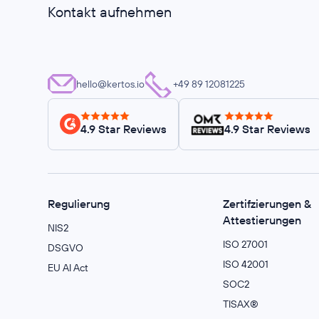
Kontakt aufnehmen
hello@kertos.io
+49 89 12081225
4.9 Star Reviews
4.9 Star Reviews
Regulierung
Zertifzierungen &
Attestierungen
NIS2
ISO 27001
DSGVO
ISO 42001
EU AI Act
SOC2
TISAX®