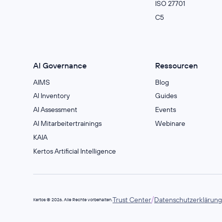
ISO 27701
C5
AI Governance
Ressourcen
AIMS
Blog
Al Inventory
Guides
AI Assessment
Events
AI Mitarbeitertrainings
Webinare
KAIA
Kertos Artificial Intelligence
/
Trust Center
Datenschutzerklärun
Kertos © 2026. Alle Rechte vorbehalten.