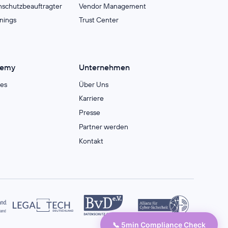
nschutzbeauftragter
Vendor Management
inings
Trust Center
demy
Unternehmen
es
Über Uns
Karriere
Presse
Partner werden
Kontakt
📞 5min Compliance Check