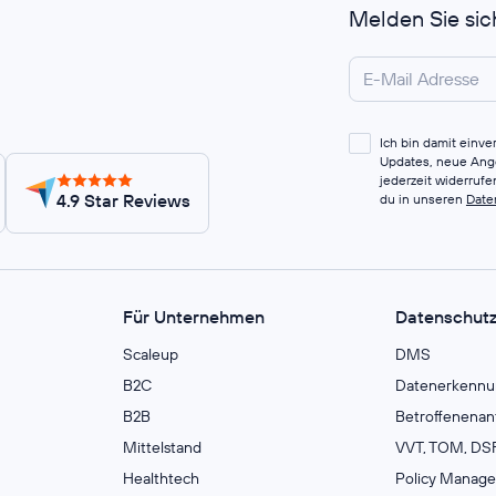
Melden Sie sic
Ich bin damit einv
Updates, neue Ange
jederzeit widerruf
4.9 Star Reviews
du in unseren
Date
Für Unternehmen
Datenschut
Scaleup
DMS
B2C
Datenerkennu
B2B
Betroffenenan
Mittelstand
VVT, TOM, DSF
Healthtech
Policy Manag