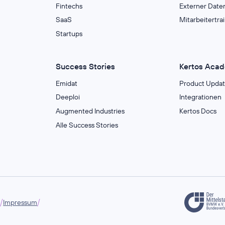
Fintechs
Externer Date
SaaS
Mitarbeitertra
Startups
Success Stories
Kertos Aca
Emidat
Product Updat
Deeploi
Integrationen
Augmented Industries
Kertos Docs
Alle Success Stories
/
/
g
Impressum