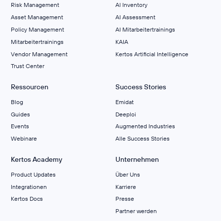
Risk Management
Al Inventory
Asset Management
AI Assessment
Policy Management
AI Mitarbeitertrainings
Mitarbeitertrainings
KAIA
Vendor Management
Kertos Artificial Intelligence
Trust Center
Ressourcen
Success Stories
Blog
Emidat
Guides
Deeploi
Events
Augmented Industries
Webinare
Alle Success Stories
Kertos Academy
Unternehmen
Product Updates
Über Uns
Integrationen
Karriere
Kertos Docs
Presse
Partner werden