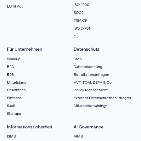
ISO 42001
EU AI Act
SOC2
TISAX®
ISO 27701
C5
Für Unternehmen
Datenschutz
Scaleup
DMS
B2C
Datenerkennung
B2B
Betroffenenanfragen
Mittelstand
VVT, TOM, DSFA & Co.
Healthtech
Policy Management
Fintechs
Externer Datenschutzbeauftragter
SaaS
Mitarbeitertrainings
Startups
Informationssicherheit
AI Governance
ISMS
AIMS