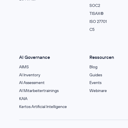
SOC2
TISAX®
ISO 27701
C5
AI Governance
Ressourcen
AIMS
Blog
Al Inventory
Guides
AI Assessment
Events
AI Mitarbeitertrainings
Webinare
KAIA
Kertos Artificial Intelligence