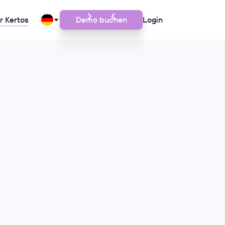
r Kertos
Demo buchen
Login