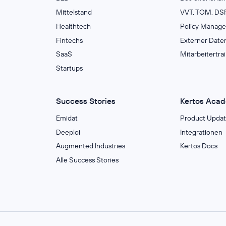
Mittelstand
VVT, TOM, DSF
Healthtech
Policy Manag
Fintechs
Externer Date
SaaS
Mitarbeitertra
Startups
Success Stories
Kertos Aca
Emidat
Product Updat
Deeploi
Integrationen
Augmented Industries
Kertos Docs
Alle Success Stories