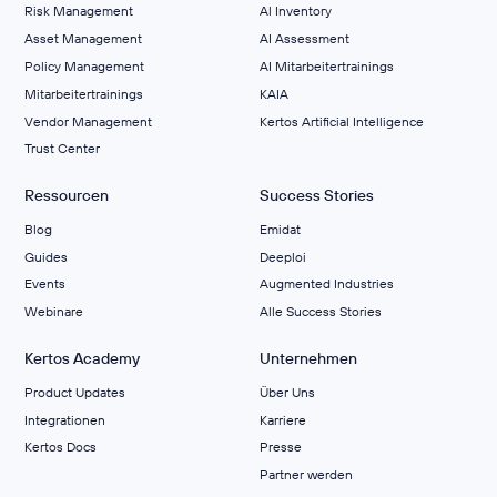
Risk Management
Al Inventory
Asset Management
AI Assessment
Policy Management
AI Mitarbeitertrainings
Mitarbeitertrainings
KAIA
Vendor Management
Kertos Artificial Intelligence
Trust Center
Ressourcen
Success Stories
Blog
Emidat
Guides
Deeploi
Events
Augmented Industries
Webinare
Alle Success Stories
Kertos Academy
Unternehmen
Product Updates
Über Uns
Integrationen
Karriere
Kertos Docs
Presse
Partner werden