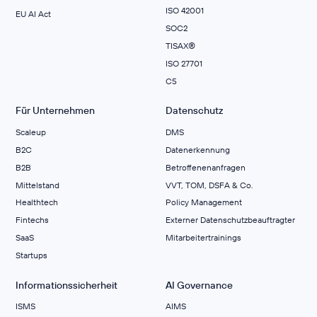
ISO 42001
EU AI Act
SOC2
TISAX®
ISO 27701
C5
Für Unternehmen
Datenschutz
Scaleup
DMS
B2C
Datenerkennung
B2B
Betroffenenanfragen
Mittelstand
VVT, TOM, DSFA & Co.
Healthtech
Policy Management
Fintechs
Externer Datenschutzbeauftragter
SaaS
Mitarbeitertrainings
Startups
Informationssicherheit
AI Governance
ISMS
AIMS