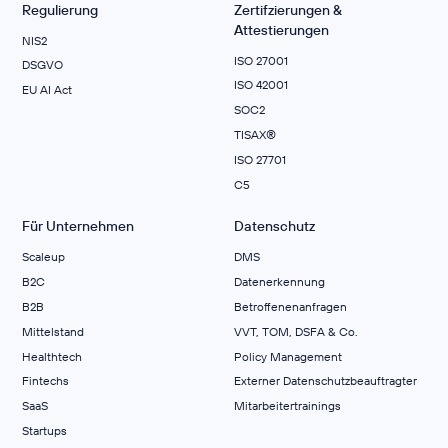
Regulierung
Zertifzierungen &
Attestierungen
NIS2
ISO 27001
DSGVO
ISO 42001
EU AI Act
SOC2
TISAX®
ISO 27701
C5
Für Unternehmen
Datenschutz
Scaleup
DMS
B2C
Datenerkennung
B2B
Betroffenenanfragen
Mittelstand
VVT, TOM, DSFA & Co.
Healthtech
Policy Management
Fintechs
Externer Datenschutzbeauftragter
SaaS
Mitarbeitertrainings
Startups