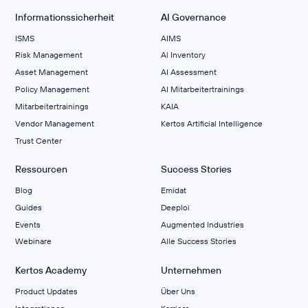
Informationssicherheit
AI Governance
ISMS
AIMS
Risk Management
Al Inventory
Asset Management
AI Assessment
Policy Management
AI Mitarbeitertrainings
Mitarbeitertrainings
KAIA
Vendor Management
Kertos Artificial Intelligence
Trust Center
Ressourcen
Success Stories
Blog
Emidat
Guides
Deeploi
Events
Augmented Industries
Webinare
Alle Success Stories
Kertos Academy
Unternehmen
Product Updates
Über Uns