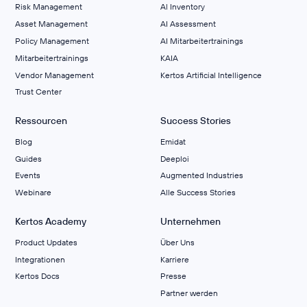
Risk Management
Al Inventory
Asset Management
AI Assessment
Policy Management
AI Mitarbeitertrainings
Mitarbeitertrainings
KAIA
Vendor Management
Kertos Artificial Intelligence
Trust Center
Ressourcen
Success Stories
Blog
Emidat
Guides
Deeploi
Events
Augmented Industries
Webinare
Alle Success Stories
Kertos Academy
Unternehmen
Product Updates
Über Uns
Integrationen
Karriere
Kertos Docs
Presse
Partner werden