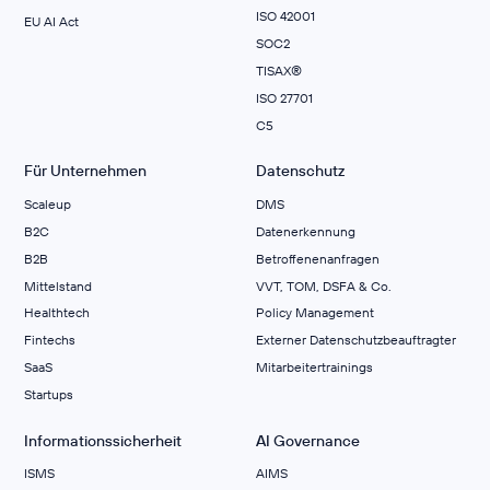
ISO 42001
EU AI Act
SOC2
TISAX®
ISO 27701
C5
Für Unternehmen
Datenschutz
Scaleup
DMS
B2C
Datenerkennung
B2B
Betroffenenanfragen
Mittelstand
VVT, TOM, DSFA & Co.
Healthtech
Policy Management
Fintechs
Externer Datenschutzbeauftragter
SaaS
Mitarbeitertrainings
Startups
Informationssicherheit
AI Governance
ISMS
AIMS