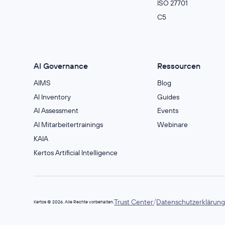
ISO 27701
C5
AI Governance
Ressourcen
AIMS
Blog
Al Inventory
Guides
AI Assessment
Events
AI Mitarbeitertrainings
Webinare
KAIA
Kertos Artificial Intelligence
/
Trust Center
Datenschutzerklärun
Kertos © 2026. Alle Rechte vorbehalten.