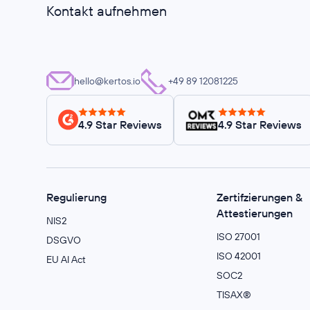
Kontakt aufnehmen
hello@kertos.io
+49 89 12081225
4.9 Star Reviews
4.9 Star Reviews
Regulierung
Zertifzierungen &
Attestierungen
NIS2
ISO 27001
DSGVO
ISO 42001
EU AI Act
SOC2
TISAX®