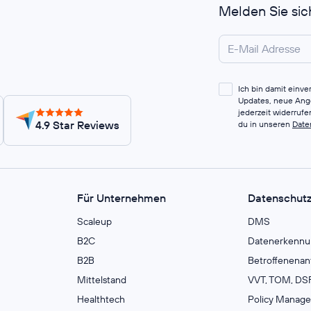
Melden Sie sic
Ich bin damit einv
Updates, neue Ange
jederzeit widerruf
4.9 Star Reviews
du in unseren
Date
Für Unternehmen
Datenschut
Scaleup
DMS
B2C
Datenerkennu
B2B
Betroffenenan
Mittelstand
VVT, TOM, DSF
Healthtech
Policy Manag