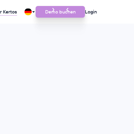
r Kertos
Demo buchen
Login