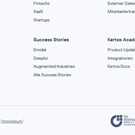
Fintechs
Externer Date
SaaS
Mitarbeitertra
Startups
Success Stories
Kertos Aca
Emidat
Product Updat
Deeploi
Integrationen
Augmented Industries
Kertos Docs
Alle Success Stories
/
/
g
Impressum