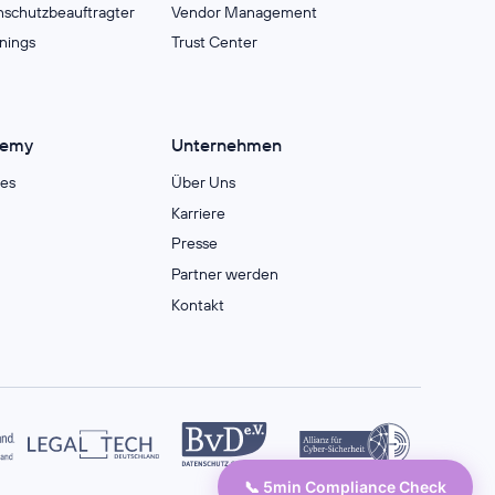
nschutzbeauftragter
Vendor Management
inings
Trust Center
demy
Unternehmen
es
Über Uns
Karriere
Presse
Partner werden
Kontakt
📞 5min Compliance Check