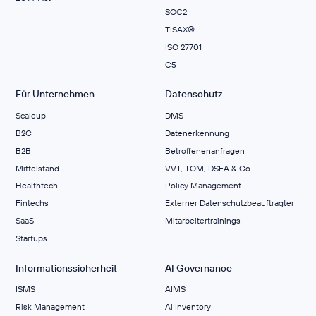
SOC2
TISAX®
ISO 27701
C5
Für Unternehmen
Datenschutz
Scaleup
DMS
B2C
Datenerkennung
B2B
Betroffenenanfragen
Mittelstand
VVT, TOM, DSFA & Co.
Healthtech
Policy Management
Fintechs
Externer Datenschutzbeauftragter
SaaS
Mitarbeitertrainings
Startups
Informationssicherheit
AI Governance
ISMS
AIMS
Risk Management
Al Inventory