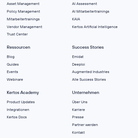
Asset Management
AI Assessment
Policy Management
AI Mitarbeitertrainings
Mitarbeitertrainings
KAIA
Vendor Management
Kertos Artificial Intelligence
Trust Center
Ressourcen
Success Stories
Blog
Emidat
Guides
Deeploi
Events
Augmented Industries
Webinare
Alle Success Stories
Kertos Academy
Unternehmen
Product Updates
Über Uns
Integrationen
Karriere
Kertos Docs
Presse
Partner werden
Kontakt