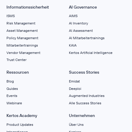
Informationssicherheit
AI Governance
ISMS
AIMS
Risk Management
Al Inventory
Asset Management
AI Assessment
Policy Management
AI Mitarbeitertrainings
Mitarbeitertrainings
KAIA
Vendor Management
Kertos Artificial Intelligence
Trust Center
Ressourcen
Success Stories
Blog
Emidat
Guides
Deeploi
Events
Augmented Industries
Webinare
Alle Success Stories
Kertos Academy
Unternehmen
Product Updates
Über Uns
Integrationen
Karriere