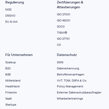
Regulierung
Zertifzierungen &
Attestierungen
NIS2
ISO 27001
DSGVO
ISO 42001
EU AI Act
SOC2
TISAX®
ISO 27701
C5
Für Unternehmen
Datenschutz
Scaleup
DMS
B2C
Datenerkennung
B2B
Betroffenenanfragen
Mittelstand
VVT, TOM, DSFA & Co.
Healthtech
Policy Management
Fintechs
Externer Datenschutzbeauftragter
SaaS
Mitarbeitertrainings
Startups