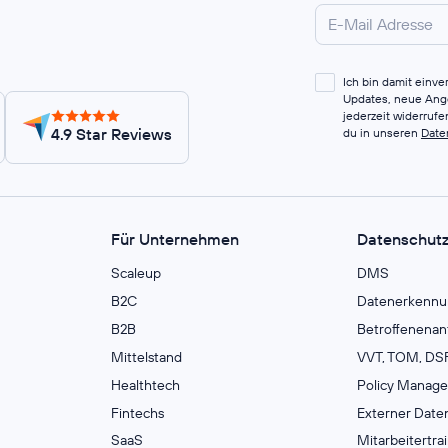
Ich bin damit einv
Updates, neue Ange
jederzeit widerruf
4.9 Star Reviews
du in unseren
Date
Für Unternehmen
Datenschut
Scaleup
DMS
B2C
Datenerkennu
B2B
Betroffenenan
Mittelstand
VVT, TOM, DSF
Healthtech
Policy Manag
Fintechs
Externer Date
SaaS
Mitarbeitertra