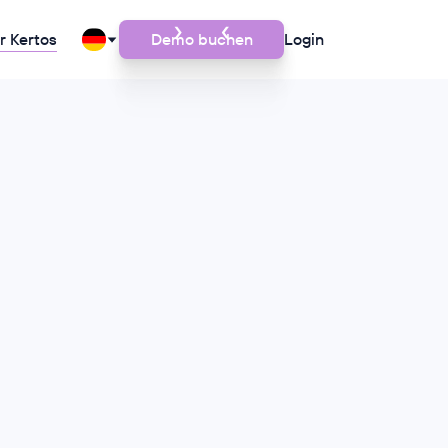
r Kertos
Demo buchen
Login