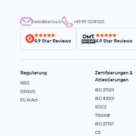
hello@kertos.io
+49 89 12081225
4.9 Star Reviews
4.9 Star Reviews
Regulierung
Zertifzierungen &
Attestierungen
NIS2
ISO 27001
DSGVO
ISO 42001
EU AI Act
SOC2
TISAX®
ISO 27701
C5