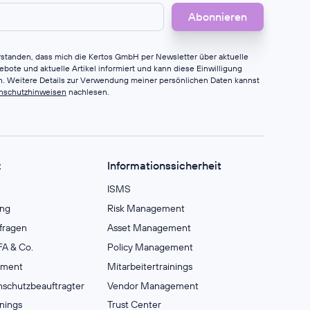
erstanden, dass mich die Kertos GmbH per Newsletter über aktuelle
bote und aktuelle Artikel informiert und kann diese Einwilligung
en. Weitere Details zur Verwendung meiner persönlichen Daten kannst
nschutzhinweisen
nachlesen.
z
Informationssicherheit
ISMS
ng
Risk Management
fragen
Asset Management
A & Co.
Policy Management
ement
Mitarbeitertrainings
nschutzbeauftragter
Vendor Management
inings
Trust Center