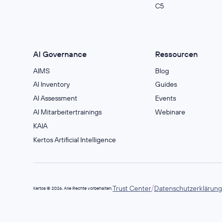
C5
AI Governance
Ressourcen
AIMS
Blog
Al Inventory
Guides
AI Assessment
Events
AI Mitarbeitertrainings
Webinare
KAIA
Kertos Artificial Intelligence
/
Trust Center
Datenschutzerklärun
Kertos © 2026. Alle Rechte vorbehalten.