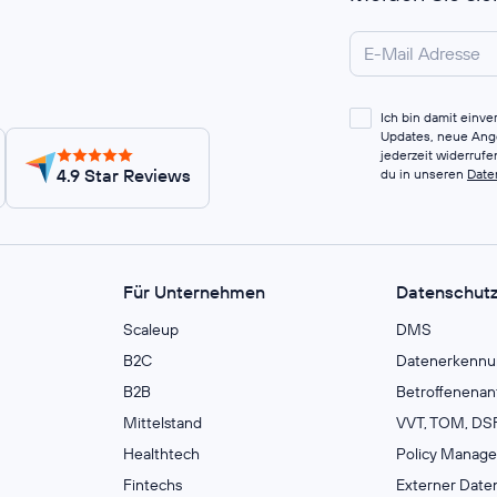
Ich bin damit einv
Updates, neue Ange
jederzeit widerruf
4.9 Star Reviews
du in unseren
Date
Für Unternehmen
Datenschut
Scaleup
DMS
B2C
Datenerkennu
B2B
Betroffenenan
Mittelstand
VVT, TOM, DSF
Healthtech
Policy Manag
Fintechs
Externer Date