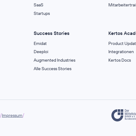
SaaS
Mitarbeitertra
Startups
Success Stories
Kertos Aca
Emidat
Product Updat
Deeploi
Integrationen
Augmented Industries
Kertos Docs
Alle Success Stories
/
/
g
Impressum