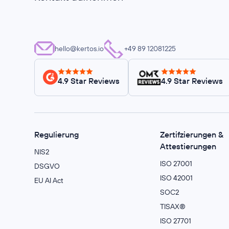
hello@kertos.io
+49 89 12081225
4.9 Star Reviews
4.9 Star Reviews
Regulierung
Zertifzierungen &
Attestierungen
NIS2
ISO 27001
DSGVO
ISO 42001
EU AI Act
SOC2
TISAX®
ISO 27701