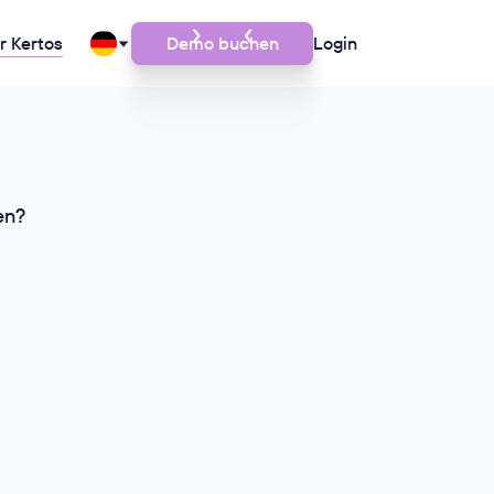
r Kertos
Demo buchen
Login
en?