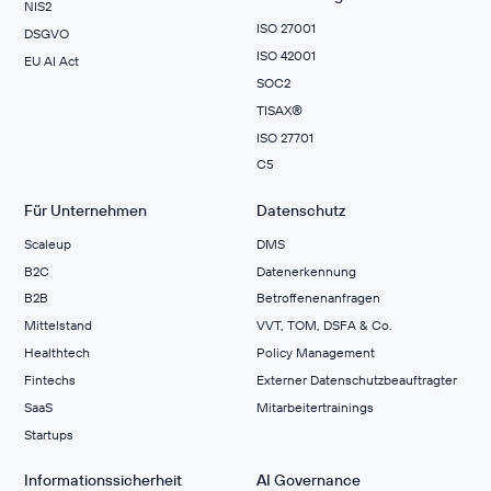
NIS2
ISO 27001
DSGVO
ISO 42001
EU AI Act
SOC2
TISAX®
ISO 27701
C5
Für Unternehmen
Datenschutz
Scaleup
DMS
B2C
Datenerkennung
B2B
Betroffenenanfragen
Mittelstand
VVT, TOM, DSFA & Co.
Healthtech
Policy Management
Fintechs
Externer Datenschutzbeauftragter
SaaS
Mitarbeitertrainings
Startups
Informationssicherheit
AI Governance