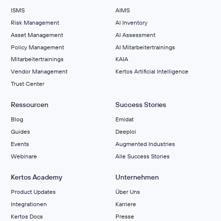
ISMS
AIMS
Risk Management
Al Inventory
Asset Management
AI Assessment
Policy Management
AI Mitarbeitertrainings
Mitarbeitertrainings
KAIA
Vendor Management
Kertos Artificial Intelligence
Trust Center
Ressourcen
Success Stories
Blog
Emidat
Guides
Deeploi
Events
Augmented Industries
Webinare
Alle Success Stories
Kertos Academy
Unternehmen
Product Updates
Über Uns
Integrationen
Karriere
Kertos Docs
Presse