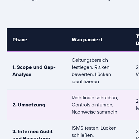
T
Phase
Was passiert
D
Geltungsbereich
1. Scope und Gap-
festlegen, Risiken
2
Analyse
bewerten, Lücken
identifizieren
Richtlinien schreiben,
2
2. Umsetzung
Controls einführen,
M
Nachweise sammeln
ISMS testen, Lücken
3. Internes Audit
3
schließen,
und Bewertung