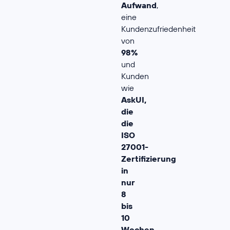
Aufwand
,
eine
Kundenzufriedenheit
von
98%
und
Kunden
wie
AskUI,
die
die
ISO
27001-
Zertifizierung
in
nur
8
bis
10
Wochen