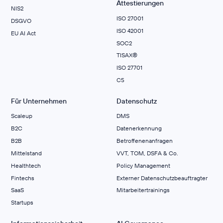
Attestierungen
NIS2
ISO 27001
DSGVO
ISO 42001
EU AI Act
SOC2
TISAX®
ISO 27701
C5
Für Unternehmen
Datenschutz
Scaleup
DMS
B2C
Datenerkennung
B2B
Betroffenenanfragen
Mittelstand
VVT, TOM, DSFA & Co.
Healthtech
Policy Management
Fintechs
Externer Datenschutzbeauftragter
SaaS
Mitarbeitertrainings
Startups