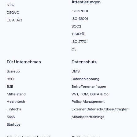
Attestierungen
NIS2
ISO 27001
DSGVO
ISO 42001
EU AI Act
SOC2
TISAX®
ISO 27701
C5
Für Unternehmen
Datenschutz
Scaleup
DMS
B2C
Datenerkennung
B2B
Betroffenenanfragen
Mittelstand
VVT, TOM, DSFA & Co.
Healthtech
Policy Management
Fintechs
Externer Datenschutzbeauftragter
SaaS
Mitarbeitertrainings
Startups