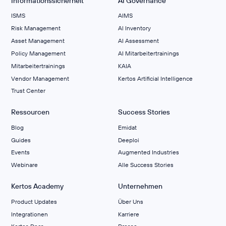
Informationssicherheit
AI Governance
ISMS
AIMS
Risk Management
Al Inventory
Asset Management
AI Assessment
Policy Management
AI Mitarbeitertrainings
Mitarbeitertrainings
KAIA
Vendor Management
Kertos Artificial Intelligence
Trust Center
Ressourcen
Success Stories
Blog
Emidat
Guides
Deeploi
Events
Augmented Industries
Webinare
Alle Success Stories
Kertos Academy
Unternehmen
Product Updates
Über Uns
Integrationen
Karriere