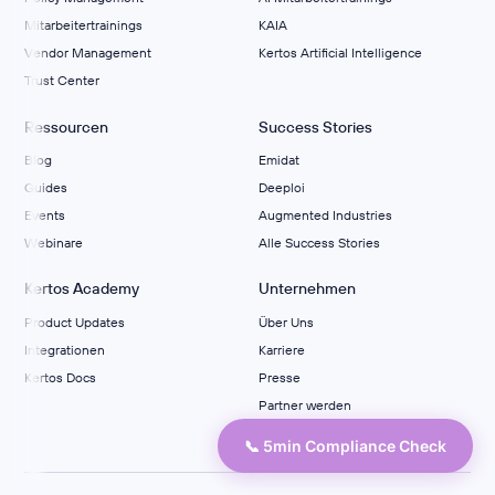
Mitarbeitertrainings
KAIA
Vendor Management
Kertos Artificial Intelligence
Trust Center
Ressourcen
Success Stories
Blog
Emidat
Guides
Deeploi
Events
Augmented Industries
Webinare
Alle Success Stories
Kertos Academy
Unternehmen
Product Updates
Über Uns
Integrationen
Karriere
Kertos Docs
Presse
Partner werden
Kontakt
📞 5min Compliance Check