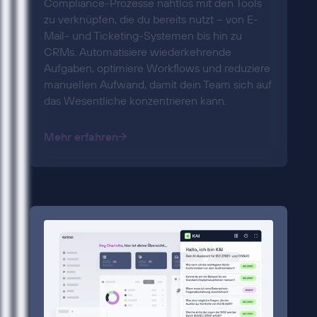
Compliance-Prozesse nahtlos mit den Tools
zu verknüpfen, die du bereits nutzt – von E-
Mail- und Ticketing-Systemen bis hin zu
CRMs. Automatisiere wiederkehrende
Aufgaben, optimiere Workflows und reduziere
manuellen Aufwand, damit dein Team sich auf
das Wesentliche konzentrieren kann.
Mehr erfahren