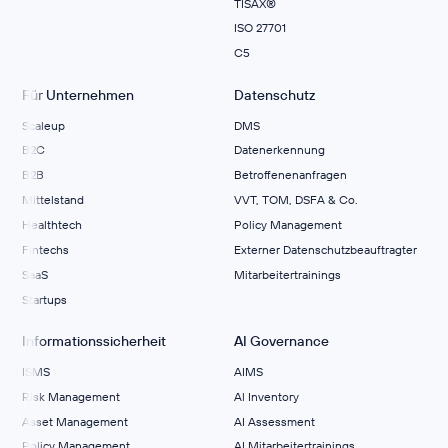
TISAX®
ISO 27701
C5
Für Unternehmen
Datenschutz
Scaleup
DMS
B2C
Datenerkennung
B2B
Betroffenenanfragen
Mittelstand
VVT, TOM, DSFA & Co.
Healthtech
Policy Management
Fintechs
Externer Datenschutzbeauftragter
SaaS
Mitarbeitertrainings
Startups
Informationssicherheit
AI Governance
ISMS
AIMS
Risk Management
Al Inventory
Asset Management
AI Assessment
Policy Management
AI Mitarbeitertrainings