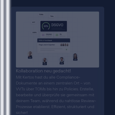
Kollaboration neu gedacht!
Mit Kertos hast du alle Compliance-
Dokumente an einem zentralen Ort – von
VVTs über TOMs bis hin zu Policies. Erstelle,
bearbeite und überprüfe sie gemeinsam mit
deinem Team, während du nahtlose Review-
Prozesse etablierst. Effizient, strukturiert und
sicher!