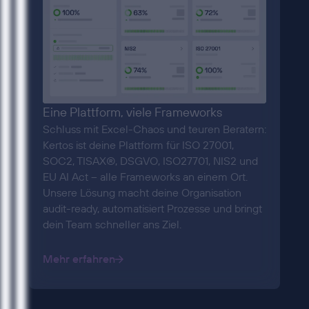
Eine Plattform, viele Frameworks
Schluss mit Excel-Chaos und teuren Beratern:
Kertos ist deine Plattform für ISO 27001,
SOC2, TISAX®, DSGVO, ISO27701, NIS2 und
EU AI Act – alle Frameworks an einem Ort.
Unsere Lösung macht deine Organisation
audit-ready, automatisiert Prozesse und bringt
dein Team schneller ans Ziel.
Mehr erfahren