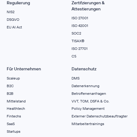
Regulierung
Zertifzierungen &
Attestierungen
NIS2
ISO 27001
DSGVO
ISO 42001
EU AI Act
SOC2
TISAX®
ISO 27701
C5
Für Unternehmen
Datenschutz
Scaleup
DMS
B2C
Datenerkennung
B2B
Betroffenenanfragen
Mittelstand
VVT, TOM, DSFA & Co.
Healthtech
Policy Management
Fintechs
Externer Datenschutzbeauftragter
SaaS
Mitarbeitertrainings
Startups