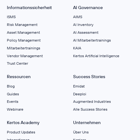
Informationssicherheit
AI Governance
ISMS
AIMS
Risk Management
Al Inventory
Asset Management
AI Assessment
Policy Management
AI Mitarbeitertrainings
Mitarbeitertrainings
KAIA
Vendor Management
Kertos Artificial Intelligence
Trust Center
Ressourcen
Success Stories
Blog
Emidat
Guides
Deeploi
Events
Augmented Industries
Webinare
Alle Success Stories
Kertos Academy
Unternehmen
Product Updates
Über Uns
Integrationen
Karriere