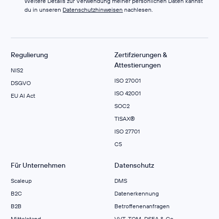
Weitere Details zur Verwendung meiner persönlichen Daten kannst
du in unseren
Datenschutzhinweisen
nachlesen.
Regulierung
Zertifzierungen &
Attestierungen
NIS2
ISO 27001
DSGVO
ISO 42001
EU AI Act
SOC2
TISAX®
ISO 27701
C5
Für Unternehmen
Datenschutz
Scaleup
DMS
B2C
Datenerkennung
B2B
Betroffenenanfragen
Mittelstand
VVT, TOM, DSFA & Co.