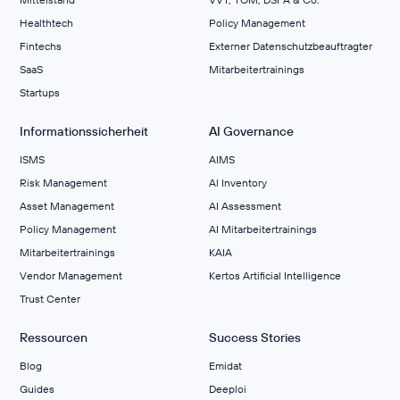
Healthtech
Policy Management
Fintechs
Externer Datenschutzbeauftragter
SaaS
Mitarbeitertrainings
Startups
Informationssicherheit
AI Governance
ISMS
AIMS
Risk Management
Al Inventory
Asset Management
AI Assessment
Policy Management
AI Mitarbeitertrainings
Mitarbeitertrainings
KAIA
Vendor Management
Kertos Artificial Intelligence
Trust Center
Ressourcen
Success Stories
Blog
Emidat
Guides
Deeploi