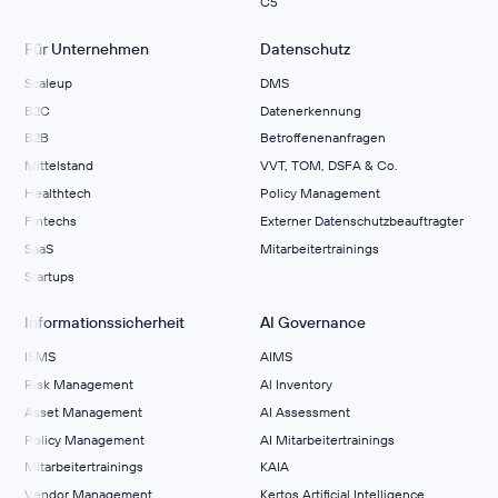
C5
Für Unternehmen
Datenschutz
Scaleup
DMS
B2C
Datenerkennung
B2B
Betroffenenanfragen
Mittelstand
VVT, TOM, DSFA & Co.
Healthtech
Policy Management
Fintechs
Externer Datenschutzbeauftragter
SaaS
Mitarbeitertrainings
Startups
Informationssicherheit
AI Governance
ISMS
AIMS
Risk Management
Al Inventory
Asset Management
AI Assessment
Policy Management
AI Mitarbeitertrainings
Mitarbeitertrainings
KAIA
Vendor Management
Kertos Artificial Intelligence