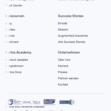
Trust Center
Ressourcen
Success Stories
Blog
Emidat
Guides
Deeploi
Events
Augmented Industries
Webinare
Alle Success Stories
Kertos Academy
Unternehmen
Product Updates
Über Uns
Integrationen
Karriere
Kertos Docs
Presse
Partner werden
Kontakt
Kertos © 2026. Alle Rechte vorbehalten.