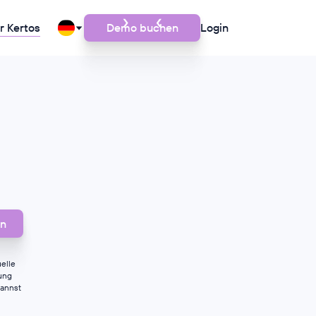
r Kertos
Demo buchen
Login
elle
gung
kannst