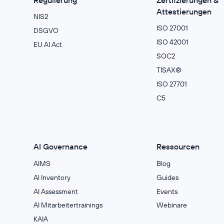
Attestierungen
NIS2
ISO 27001
DSGVO
ISO 42001
EU AI Act
SOC2
TISAX®
ISO 27701
C5
AI Governance
Ressourcen
AIMS
Blog
Al Inventory
Guides
AI Assessment
Events
AI Mitarbeitertrainings
Webinare
KAIA