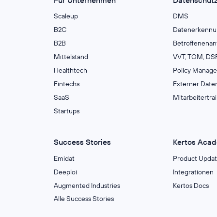
Scaleup
DMS
B2C
Datenerkennu
B2B
Betroffenenan
Mittelstand
VVT, TOM, DSF
Healthtech
Policy Manag
Fintechs
Externer Date
SaaS
Mitarbeitertra
Startups
Success Stories
Kertos Aca
Emidat
Product Updat
Deeploi
Integrationen
Augmented Industries
Kertos Docs
Alle Success Stories