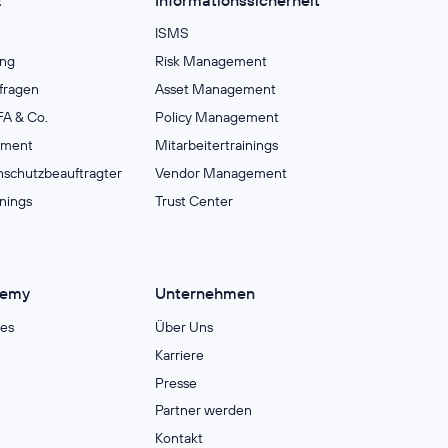
ISMS
ng
Risk Management
fragen
Asset Management
A & Co.
Policy Management
ement
Mitarbeitertrainings
nschutzbeauftragter
Vendor Management
inings
Trust Center
demy
Unternehmen
es
Über Uns
Karriere
Presse
Partner werden
Kontakt