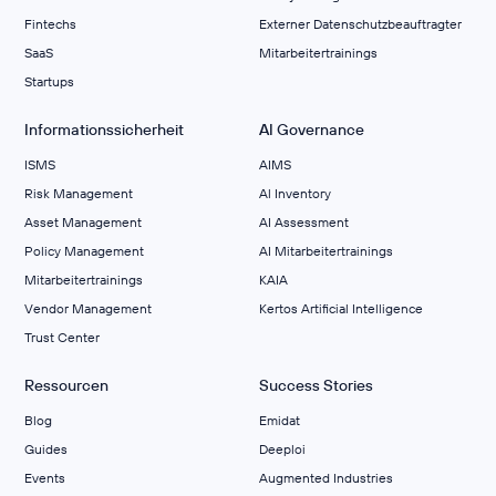
Fintechs
Externer Datenschutzbeauftragter
SaaS
Mitarbeitertrainings
Startups
Informationssicherheit
AI Governance
ISMS
AIMS
Risk Management
Al Inventory
Asset Management
AI Assessment
Policy Management
AI Mitarbeitertrainings
Mitarbeitertrainings
KAIA
Vendor Management
Kertos Artificial Intelligence
Trust Center
Ressourcen
Success Stories
Blog
Emidat
Guides
Deeploi
Events
Augmented Industries