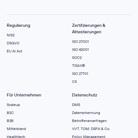
Regulierung
Zertifzierungen &
Attestierungen
NIS2
ISO 27001
DSGVO
ISO 42001
EU AI Act
SOC2
TISAX®
ISO 27701
C5
Für Unternehmen
Datenschutz
Scaleup
DMS
B2C
Datenerkennung
B2B
Betroffenenanfragen
Mittelstand
VVT, TOM, DSFA & Co.
Healthtech
Policy Management