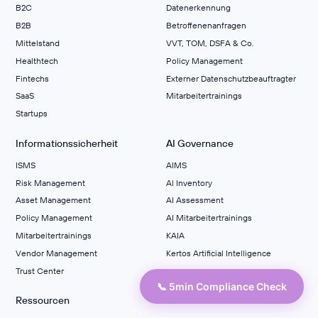
B2C
Datenerkennung
B2B
Betroffenenanfragen
Mittelstand
VVT, TOM, DSFA & Co.
Healthtech
Policy Management
Fintechs
Externer Datenschutzbeauftragter
SaaS
Mitarbeitertrainings
Startups
Informationssicherheit
AI Governance
ISMS
AIMS
Risk Management
Al Inventory
Asset Management
AI Assessment
Policy Management
AI Mitarbeitertrainings
Mitarbeitertrainings
KAIA
Vendor Management
Kertos Artificial Intelligence
Trust Center
📞 5min Compliance Check
Ressourcen
Success Stories